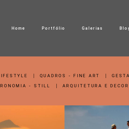
Home
Portfólio
Galerias
Blo
LIFESTYLE
QUADROS - FINE ART
GEST
RONOMIA - STILL
ARQUITETURA E DECO