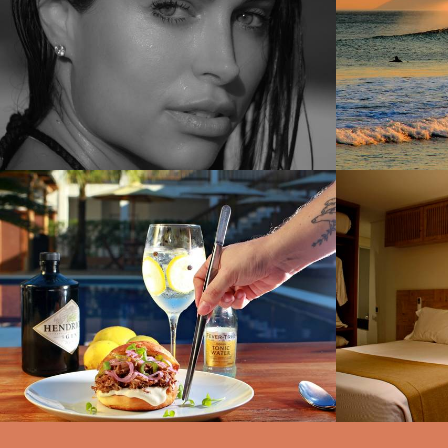
3040
89
1324
1