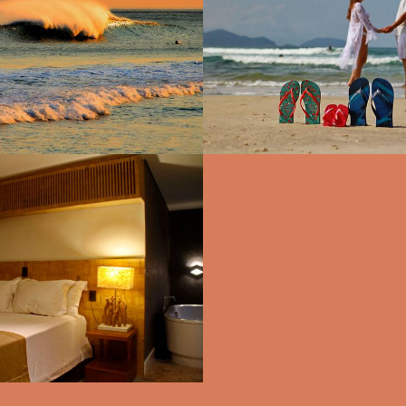
3039
1870
18
1230
1