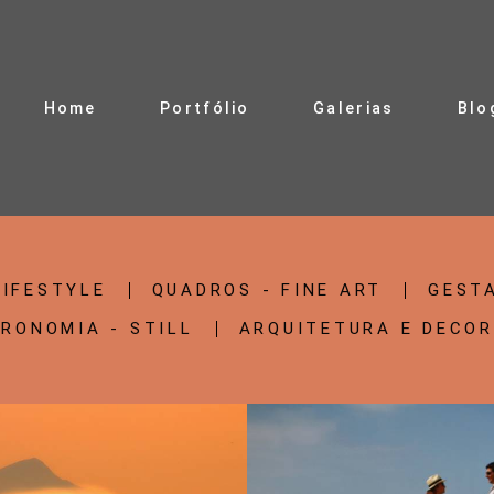
Home
Portfólio
Galerias
Blo
LIFESTYLE
QUADROS - FINE ART
GEST
RONOMIA - STILL
ARQUITETURA E DECO