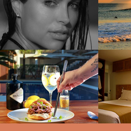
3034
89
1323
1