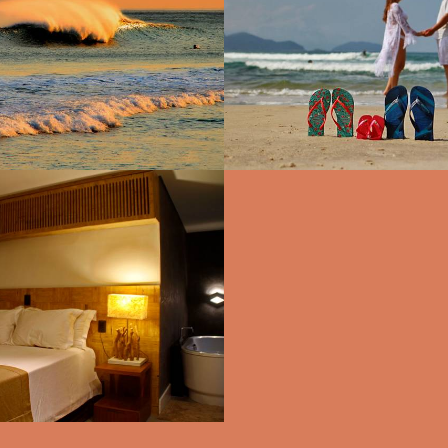
3038
1765
18
1228
1