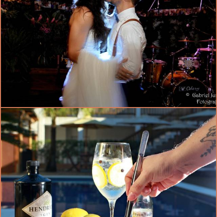
1382
8
1323
1