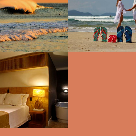
3039
1870
18
1230
1