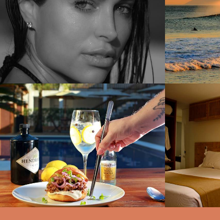
3040
89
1324
1